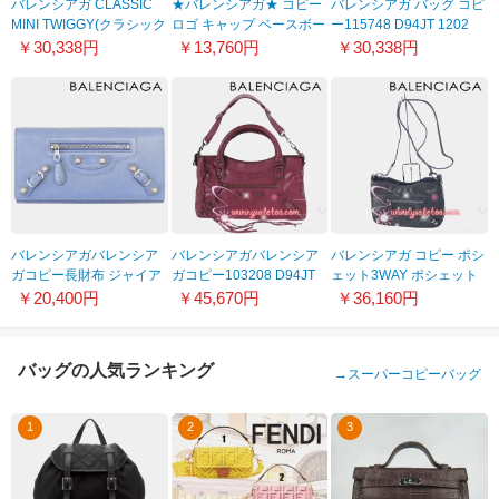
バレンシアガ CLASSIC
★バレンシアガ★ コピー
バレンシアガ バッグ コピ
MINI TWIGGY(クラシック
ロゴ キャップ ベースボー
ー115748 D94JT 1202
ミニトゥイギー) ミニボス
ルキャップ
ザ・シティ バレンシアガ
￥30,338円
￥13,760円
￥30,338円
トンバッグ ハンドバッグ
640193310B2
THE CITY エディターズ
斜めがけバッグ ショルダ
バッグ ANTRACITE ダー
ーバッグ 年新作 327103
クグレー キーワード
D94JT 1000
バレンシアガバレンシア
バレンシアガバレンシア
バレンシアガ コピー ポシ
ガコピー長財布 ジャイア
ガコピー103208 D94JT
ェット3WAY ポシェット
ントコンチネンタル ヌア
6265バッグ ザ・ファース
237203 D94IN 1202ジャ
￥20,400円
￥45,670円
￥36,160円
ージュ 253054 D940N
ト エディターズバッグ カ
イアント・ヒップ ダーク
4308
シス ボルドー
グレー
バッグの人気ランキング
→
スーパーコピーバッグ
1
2
3