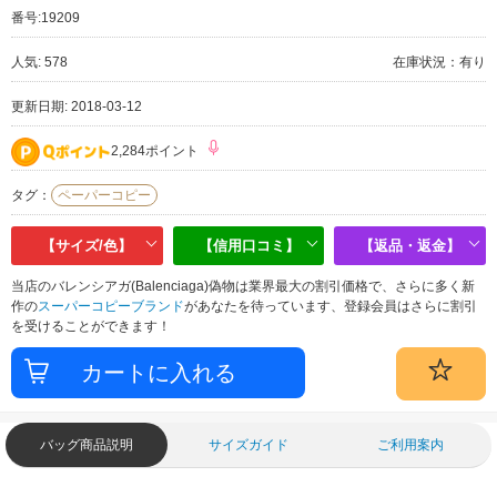
番号:
19209
人気: 578
在庫状況：有り
更新日期: 2018-03-12
2,284ポイント
タグ：
ペーパーコピー
【サイズ/色】
【信用口コミ】
【返品・返金】
当店のバレンシアガ(Balenciaga)偽物は業界最大の割引価格で、さらに多く新
作の
スーパーコピーブランド
があなたを待っています、登録会員はさらに割引
を受けることができます！
バッグ商品説明
サイズガイド
ご利用案内