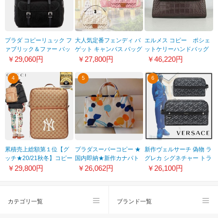
プラダ コピーリュック フ
大人気定番フェンディ バ
エルメス コピー ポシェ
ァブリック＆ファー バッ
ゲット キャンバス バッグ
ットケリーハンドバッグ
クパック
コピー/刺繍
クロコダイル HR11238
￥29,060円
￥27,800円
￥46,220円
1BZ016V0PI2BL9
8BR600AF2VF1DST
4
5
6
累積売上総額第１位【グ
プラダスーパーコピー ★
新作ヴェルサーチ 偽物 ラ
ッチ★20/21秋冬】コピー
国内即納★新作カナパト
グレカ シグネチャー トラ
MEDIUM BACKPACK
ート★BN1872
ベル ポーチ 1006266
￥29,800円
￥26,062円
￥26,100円
536724 9Y9BX 9573
カテゴリ一覧
ブランド一覧