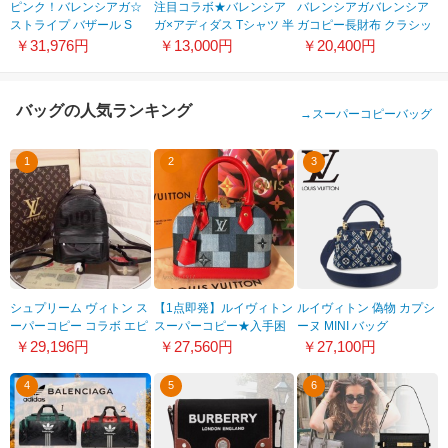
ピンク！バレンシアガ☆
注目コラボ★バレンシア
バレンシアガバレンシア
ストライプ バザール S
ガ×アディダス Tシャツ 半
ガコピー長財布 クラシッ
袖 オーバーサイズ
クコンチネンタルストラ
￥31,976円
￥13,000円
￥20,400円
712398TNVA66278
ップ ブラック 253040
D940T 1000
バッグの人気ランキング
→
スーパーコピーバッグ
1
2
3
シュプリーム ヴィトン ス
【1点即発】ルイヴィトン
ルイヴィトン 偽物 カプシ
ーパーコピー コラボ エピ
スーパーコピー★入手困
ーヌ MINI バッグ
リュック バックパック ミ
難ﾃﾞﾆﾑ・ｱﾙﾏBB M45042
21051004
￥29,196円
￥27,560円
￥27,100円
ニ MINI M415622
4
5
6