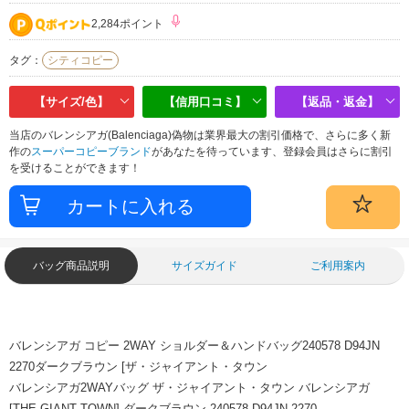
2,284ポイント
タグ：
シティコピー
【サイズ/色】
【信用口コミ】
【返品・返金】
当店のバレンシアガ(Balenciaga)偽物は業界最大の割引価格で、さらに多く新
作の
スーパーコピーブランド
があなたを待っています、登録会員はさらに割引
を受けることができます！
バッグ商品説明
サイズガイド
ご利用案内
バレンシアガ コピー 2WAY ショルダー＆ハンドバッグ240578 D94JN
2270ダークブラウン [ザ・ジャイアント・タウン
バレンシアガ2WAYバッグ ザ・ジャイアント・タウン バレンシアガ
[THE GIANT TOWN] ダークブラウン 240578 D94JN 2270