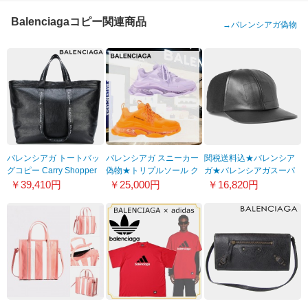
Balenciagaコピー関連商品
→
バレンシアガ偽物
バレンシアガ トートバッ
バレンシアガ スニーカー
関税送料込★バレンシア
グコピー Carry Shopper
偽物★トリプルソール ク
ガ★バレンシアガスーパ
M bag 8051924
リアソール スニーカー
ーコピー フェルト＆レザ
￥39,410円
￥25,000円
￥16,820円
★44351W2GA15890
ーキャップ 黒