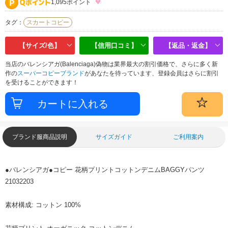
1,095ポイント
タグ：
スカートコピー
【サイズ/色】
【信用口コミ】
【返品・返金】
当店のバレンシアガ(Balenciaga)偽物は業界最大の割引価格で、さらに多く新
作の
スーパーコピーブランド
があなたを待っています、登録会員はさらに割引
を受けることができます！
ブランド服商品説明
サイズガイド
ご利用案内
●バレンシアガ●コピー 花柄プリントコットンデニムBAGGYパンツ
21032203
素材構成: コットン 100%