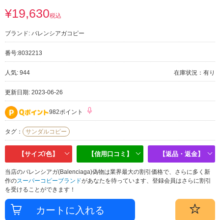
¥19,630
税込
ブランド:
バレンシアガコピー
番号:
8032213
人気: 944
在庫状況：有り
更新日期: 2023-06-26
982ポイント
タグ：
サンダルコピー
【サイズ/色】
【信用口コミ】
【返品・返金】
当店のバレンシアガ(Balenciaga)偽物は業界最大の割引価格で、さらに多く新
作の
スーパーコピーブランド
があなたを待っています、登録会員はさらに割引
を受けることができます！