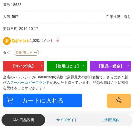
番号:
18683
人気: 597
在庫状況：有り
更新日期: 2016-10-17
1,020ポイント
タグ：
長財布コピー
【サイズ/色】
【信用口コミ】
【返品・返金】
当店のバレンシアガ(Balenciaga)偽物は業界最大の割引価格で、さらに多く新
作の
スーパーコピーブランド
があなたを待っています、登録会員はさらに割引
を受けることができます！
財布商品説明
サイズガイド
ご利用案内