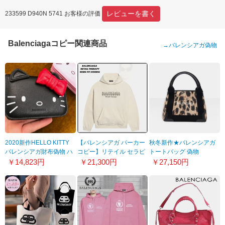
レビューを書く
233599 D940N 5741 お客様の評価
Balenciagaコピー関連商品
→
バレンシアガ偽物
2020新作HELLO KITTY
【バレンシアガ パーカー
秋冬新作★バレンシアガ
バレンシアガ財布偽物 ハ
コピー】リテイル セラピ
トートバッグ 偽物
ローキティモチーフ ミニ
ー ワイド フィット 白
★NAVY CABAS XS バッ
￥14,823円
￥21,300円
￥27,150円
ウォレット【限定品】
675003TLVA99054
グ 3903469273N4260
6190171CBQ35618