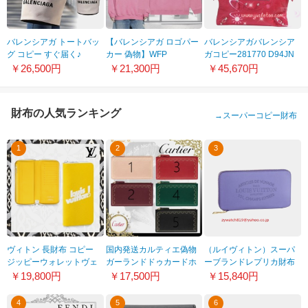
バレンシアガ トートバッ
【バレンシアガ ロゴパー
バレンシアガバレンシア
グ コピー すぐ届く♪
カー 偽物】WFP
ガコピー281770 D94JN
599332
MEDIUM フィット ピンク
5765バッグ ジャイアント
￥26,500円
￥21,300円
￥45,670円
570792TJVK45621
シティ エディターズバッ
グ ローズピンク
財布の人気ランキング
→
スーパーコピー財布
1
2
3
ヴィトン 長財布 コピー
国内発送カルティエ偽物
（ルイヴィトン）スーパ
ジッピーウォレットヴェ
ガーランドドゥカードホ
ーブランドレプリカ財布
ルティカル M80852
ルダー財布Lkd59
新しい夏m58258
￥19,800円
￥17,500円
￥15,840円
4
5
6