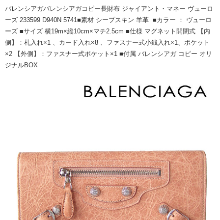
バレンシアガバレンシアガコピー長財布 ジャイアント・マネー ヴューロ
ーズ 233599 D940N 5741■素材 シープスキン 羊革 ■カラー ： ヴューロ
ーズ ■サイズ 横19m×縦10cm×マチ2.5cm ■仕様 マグネット開閉式 【内
側】：札入れ×1 、カード入れ×8 、ファスナー式小銭入れ×1、ポケット
×2 【外側】：ファスナー式ポケット×1 ■付属 バレンシアガ コピー オリ
ジナルBOX