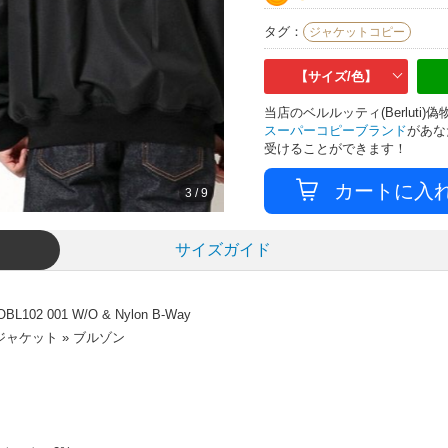
タグ：
ジャケットコピー
【サイズ/色】
当店のベルルッティ(Berlut
スーパーコピーブランド
があな
受けることができます！
3
/
9
サイズガイド
 001 W/O & Nylon B-Way
ャケット » ブルゾン