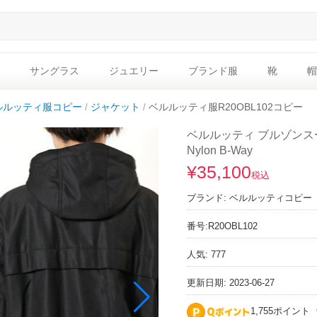
サングラス
ジュエリー
ブランド服
靴
帽
ルルッティ服コピー
ジャケット
ベルルッティ服R20OBL102コピー
ベルルッティ ブルゾンスーパー
Nylon B-Way
¥35,100
税込
ブランド:
ベルルッティコピー
番号:
R20OBL102
人気: 777
更新日期: 2023-06-27
1,755ポイント