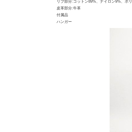
リブ部分:コットン89%、ナイロン9%、ポ
皮革部分:牛革
付属品
ハンガー