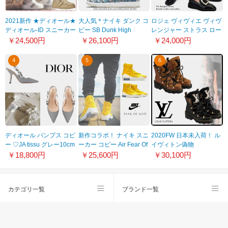
2021新作 ★ディオール★
大人気＊ナイキ ダンク コ
ロジェ ヴィヴィエ ヴィヴ
ディオール-ID スニーカー
ピー SB Dunk High
レンジャー ストラス ロー
スーパーコピー カーフス
Hawaii＊CZ2232-300＊
ファー 22042505
￥24,500円
￥26,100円
￥24,000円
キンKCK278BCR
ハワイ花柄
4
5
6
ディオール パンプス コピ
新作コラボ！ ナイキ スニ
2020FW 日本未入荷！ ル
ー ♡JA tissu グレー10cm
ーカー コピー Air Fear Of
イヴィトン偽物
KCC201TFL_S33G
God 1 Amarillo AR4237
BEAUBOURG ボーブール
￥18,800円
￥25,600円
￥30,100円
700
アンクルブーツ
1A8CUA、1A8CUQFW
日本未入荷！ ルイヴィト
カテゴリ一覧
ブランド一覧
ン偽物 BEAUBOURG ボ
ーブール アンクルブーツ
1A8CUA、1A8CUQ
スーパーコピー
会社概要