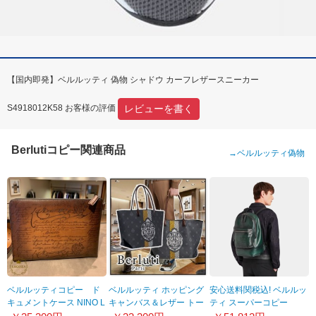
【国内即発】ベルルッティ 偽物 シャドウ カーフレザースニーカー
レビューを書く
S4918012K58 お客様の評価
Berlutiコピー関連商品
→
ベルルッティ偽物
ベルルッティコピー ド
ベルルッティ ホッピング
安心送料関税込! ベルルッ
キュメントケース NINO L
キャンバス＆レザー トー
ティ スーパーコピー
サイズ NINO_GM-V2
トバッグ偽物
2018AW スモールサイズ