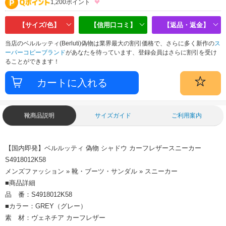
1,200ポイント
【サイズ/色】
【信用口コミ】
【返品・返金】
当店のベルルッティ(Berluti)偽物は業界最大の割引価格で、さらに多く新作の
ス
ーパーコピーブランド
があなたを待っています、登録会員はさらに割引を受け
ることができます！
靴商品説明
サイズガイド
ご利用案内
【国内即発】ベルルッティ 偽物 シャドウ カーフレザースニーカー
S4918012K58
メンズファッション » 靴・ブーツ・サンダル » スニーカー
■商品詳細
品 番：S4918012K58
■カラー：GREY（グレー）
素 材：ヴェネチア カーフレザー