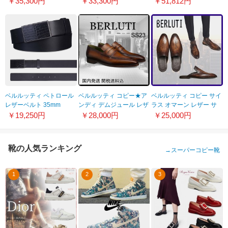
￥35,300円
￥33,300円
￥51,812円
WHOPPING-T17
レザー Volume
VOLUME_PM-V17
ベルルッティ ペトロール
ベルルッティ コピー★ア
ベルルッティ コピー サイ
レザーベルト 35mm
ンディ デムジュール レザ
ラス オマーン レザー サ
8092805
ー ローファー S1411-V1
マーシューズ S3786-C6
￥19,250円
￥28,000円
￥25,000円
靴の人気ランキング
→
スーパーコピー靴
1
2
3