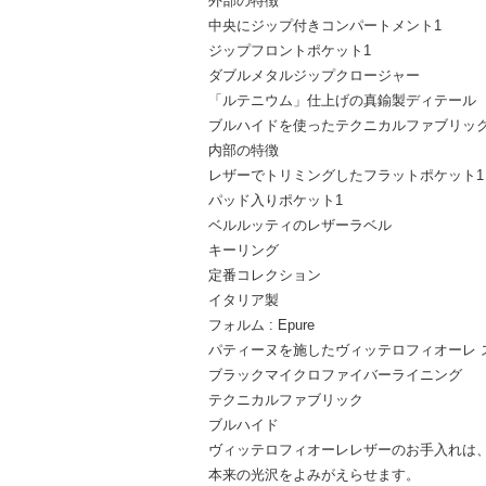
外部の特徴
中央にジップ付きコンパートメント1
ジップフロントポケット1
ダブルメタルジップクロージャー
「ルテニウム」仕上げの真鍮製ディテール
ブルハイドを使ったテクニカルファブリッ
内部の特徴
レザーでトリミングしたフラットポケット1
パッド入りポケット1
ベルルッティのレザーラベル
キーリング
定番コレクション
イタリア製
フォルム : Epure
パティーヌを施したヴィッテロフィオーレ 
ブラックマイクロファイバーライニング
テクニカルファブリック
ブルハイド
ヴィッテロフィオーレレザーのお手入れは
本来の光沢をよみがえらせます。