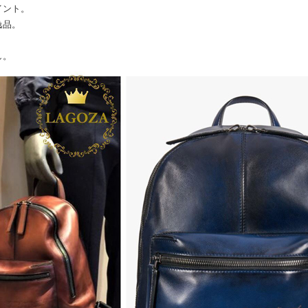
イント。
逸品。
し。