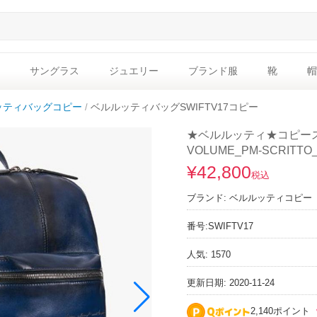
サングラス
ジュエリー
ブランド服
靴
帽
ッティバッグコピー
ベルルッティバッグSWIFTV17コピー
★ベルルッティ★コピー
VOLUME_PM-SCRITTO_
¥42,800
税込
ブランド:
ベルルッティコピー
番号:
SWIFTV17
人気: 1570
更新日期: 2020-11-24
2,140ポイント