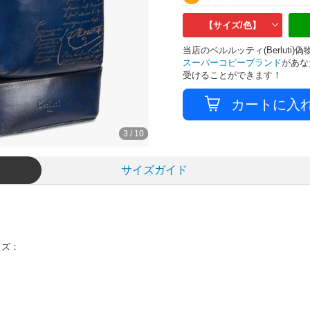
【サイズ/色】
当店のベルルッティ(Berlut
スーパーコピーブランド
があな
受けることができます！
3
/
10
サイズガイド
イズ：