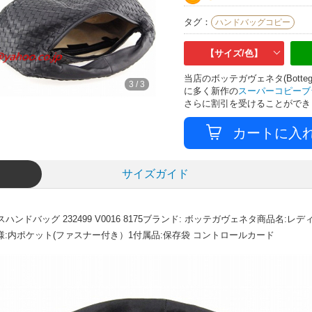
タグ：
ハンドバッグコピー
【サイズ/色】
当店のボッテガヴェネタ(Botte
3
/
3
に多く新作の
スーパーコピーブ
さらに割引を受けることができ
サイズガイド
ドバッグ 232499 V0016 8175ブランド: ボッテガヴェネタ商品名:
cm仕様:内ポケット(ファスナー付き）1付属品:保存袋 コントロールカード