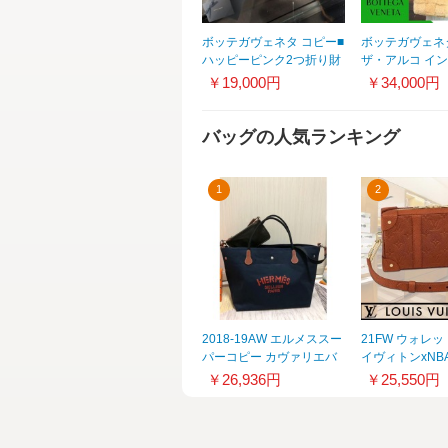
ボッテガヴェネタ コピー■
ボッテガヴェネ
ハッピーピンク2つ折り財
ザ・アルコ イ
布121059V001N5614
ートシアリング
￥19,000円
￥34,000円
652867V13F13
バッグの人気ランキング
1
2
2018-19AW エルメススー
21FW ウォレ
パーコピー カヴァリエバ
イヴィトンxNB
ッグ トート
ボール ソフトト
￥26,936円
￥25,550円
H060732CAAD
ォレット M8054