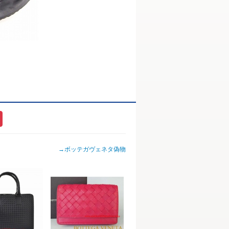
→
ボッテガヴェネタ偽物