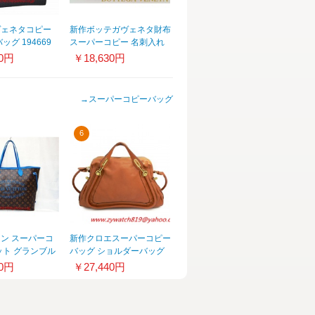
ヴェネタコピー
新作ボッテガヴェネタ財布
ッグ 194669
スーパーコピー 名刺入れ
00
名刺ケース カードケース
00円
￥18,630円
ボッテガヴェネタ フーシ
ャピンク 133945-V001U-
6441
→
スーパーコピーバッグ
6
ン スーパーコ
新作クロエスーパーコピー
ット グランブル
バッグ ショルダーバッグ
コレクション
レディース 2Way 8HS890
80円
￥27,440円
043 183