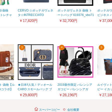
タ偽物
CERVO ☆ボッテガヴェネ
ボッテガヴェネタ 偽物 ト
ボッテガ
ントレチャ
タ☆INTRECCIATO
ートバッグ 619376_vbo71
ビジネス バ
トート
DETAILS 折り財布 DENIM
V4651 10
￥17,820円
￥32,700円
￥37,0
724
8031010
3
4
5
ット 偽物【ル
★日本!!人気！ディオール
2019新作限定 バレンシア
ルイヴィト
Aコラボ】
CARO スモールバッグ ブ
ガコピー バレンシアガ
ピー イカ
ランク ウ
ルーツイード 偽物
Ville Bag S 大人気商品
ー サマー
￥29,800円
￥28,196円
￥27,1
9
M9241UTIZM928
9080703
M40938
スーパーコピー
会社概要