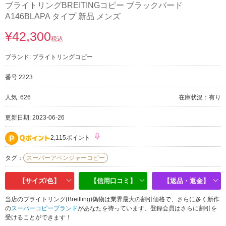
ブライトリングBREITINGコピー ブラックバード
A146BLAPA タイプ 新品 メンズ
¥42,300
税込
ブランド:
ブライトリングコピー
番号:
2223
人気: 626
在庫状況：有り
更新日期: 2023-06-26
2,115ポイント
タグ：
スーパーアベンジャーコピー
【サイズ/色】
【信用口コミ】
【返品・返金】
当店のブライトリング(Breitling)偽物は業界最大の割引価格で、さらに多く新作
の
スーパーコピーブランド
があなたを待っています、登録会員はさらに割引を
受けることができます！