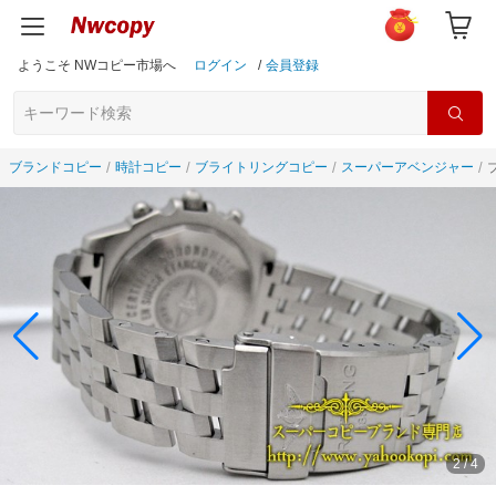
ようこそ NWコピー市場へ
ログイン
/
会員登録
ブランドコピー
時計コピー
ブライトリングコピー
スーパーアベンジャー
3
/
4