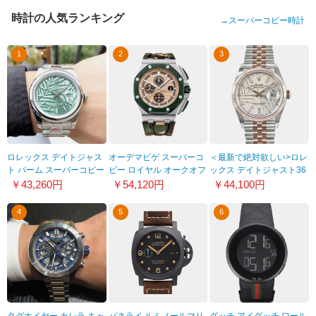
時計の人気ランキング
→
スーパーコピー時計
1
2
3
ロレックス デイトジャス
オーデマピゲ スーパーコ
＜最新で絶対欲しい>ロレ
ト パーム スーパーコピー
ピー ロイヤル オークオフ
ックス デイトジャスト36
デイトジャスト36 パーム
ショア クロノグラフオー
偽物 126231
￥43,260円
￥54,120円
￥44,100円
オイスタースチール
トマティック
126200
26400SO.OO.A054CA.01
4
5
6
タグホイヤー カレラ キャ
パネライ ルミノールマリ
グッチ アイグッチ ワール