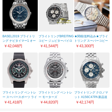
BASEL2019 ブライトリ
ブライトリングBREITING
★関税/送料込み★ブライ
ング ナビタイマー1 オー
コピー ジュピターパイロ
トリング スーパーコピー
トマチック 41 2色
ット A59028メンズ
クロノマット32
￥42,048円
￥41,544円
￥43,300円
9062801
A77310101A3A1
ブライトリング ベントレ
ブライトリング ベントレ
ブライトリング クロノマ
ー スーパースポーツ ライ
ー モーターズ
ット A156C47PA 新品送
トボディA1635656新品
Ref.A252C18SP 新品送
料無料メンズ
￥41,418円
￥44,820円
￥42,174円
腕時計メンズ送料無料
料無料メンズ