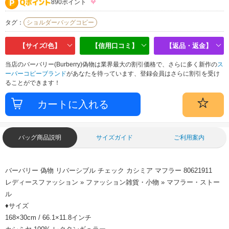
890ポイント
タグ：
ショルダーバッグコピー
【サイズ/色】
【信用口コミ】
【返品・返金】
当店のバーバリー(Burberry)偽物は業界最大の割引価格で、さらに多く新作の
ス
ーパーコピーブランド
があなたを待っています、登録会員はさらに割引を受け
ることができます！
バッグ商品説明
サイズガイド
ご利用案内
バーバリー 偽物 リバーシブル チェック カシミア マフラー 80621911
レディースファッション » ファッション雑貨・小物 » マフラー・ストー
ル
♦サイズ
168×30cm / 66.1×11.8インチ