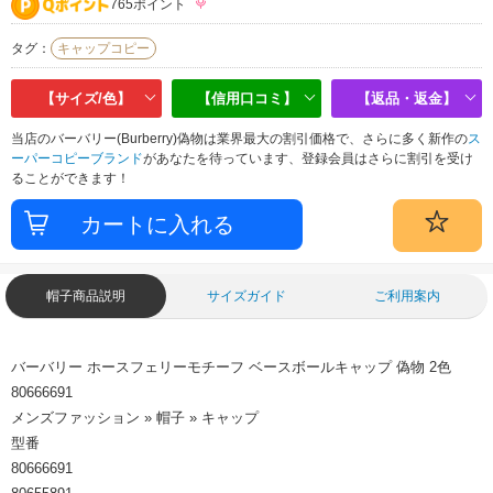
765ポイント
タグ：
キャップコピー
【サイズ/色】
【信用口コミ】
【返品・返金】
当店のバーバリー(Burberry)偽物は業界最大の割引価格で、さらに多く新作の
ス
ーパーコピーブランド
があなたを待っています、登録会員はさらに割引を受け
ることができます！
帽子商品説明
サイズガイド
ご利用案内
バーバリー ホースフェリーモチーフ ベースボールキャップ 偽物 2色
80666691
メンズファッション » 帽子 » キャップ
型番
80666691