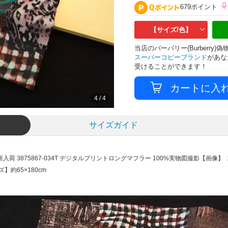
679ポイント
【サイズ/色】
当店のバーバリー(Burberr
スーパーコピーブランド
があな
受けることができます！
4
/
4
サイズガイド
荷 3875867-034T デジタルプリントロングマフラー 100%実物図撮影
【画像】 
】約65×180cm