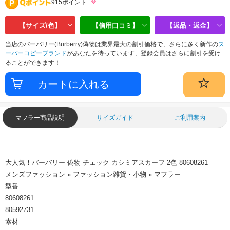
915ポイント
【サイズ/色】
【信用口コミ】
【返品・返金】
当店のバーバリー(Burberry)偽物は業界最大の割引価格で、さらに多く新作の
ス
ーパーコピーブランド
があなたを待っています、登録会員はさらに割引を受け
ることができます！
マフラー商品説明
サイズガイド
ご利用案内
大人気！バーバリー 偽物 チェック カシミアスカーフ 2色 80608261
メンズファッション » ファッション雑貨・小物 » マフラー
型番
80608261
80592731
素材