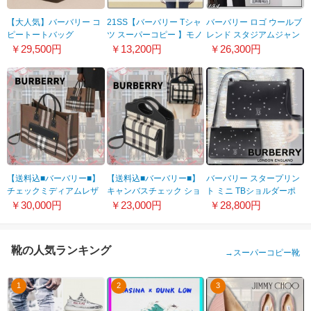
【大人気】バーバリー コ
21SS【バーバリー Tシャ
バーバリー ロゴ ウールブ
ピートートバッグ
ツ スーパーコピー 】モノ
レンド スタジアムジャン
40237001
グラムモチーフ オーバー
パー 偽物 人気21112210
￥29,500円
￥13,200円
￥26,300円
サイズTシャツ 80488111
【送料込■バーバリー■】
【送料込■バーバリー■】
バーバリー スタープリン
チェックミディアムレザ
キャンバスチェック ショ
ト ミニ TBショルダーポ
ートートバッグ スーパー
ルダーバッグ 80522871
ーチ 偽物 80606471
￥30,000円
￥23,000円
￥28,800円
コピー 80523311
靴の人気ランキング
→
スーパーコピー靴
1
2
3