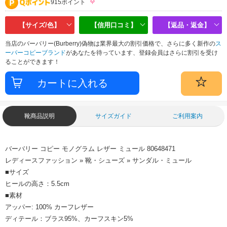
915ポイント
【サイズ/色】
【信用口コミ】
【返品・返金】
当店のバーバリー(Burberry)偽物は業界最大の割引価格で、さらに多く新作の
ス
ーパーコピーブランド
があなたを待っています、登録会員はさらに割引を受け
ることができます！
靴商品説明
サイズガイド
ご利用案内
バーバリー コピー モノグラム レザー ミュール 80648471
レディースファッション » 靴・シューズ » サンダル・ミュール
■サイズ
ヒールの高さ：5.5cm
■素材
アッパー: 100% カーフレザー
ディテール：ブラス95%、カーフスキン5%