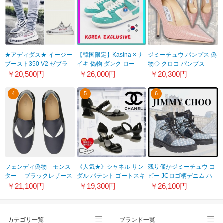
★アディダス★ イージー
【韓国限定】Kasina × ナ
ジミーチュウ パンプス 偽
ブースト350 V2 ゼブラ
イキ 偽物 ダンク ロー
物◇ クロコ パンプス
1106a4
『KOREA EXCLUSIVE』
LOVE 100 ピンク
￥20,500円
￥26,000円
￥20,300円
CZ6501-101
21081802
4
5
6
フェンディ偽物 モンス
《人気★》シャネル サン
残り僅かジミーチュウ コ
ター ブラックレザース
ダル パテント ゴートスキ
ピー JCロゴ柄デニム ハ
ニーカー 7E1152 A34B
ン sandals G39050
イキングブーツ
￥21,100円
￥19,300円
￥26,100円
f12ml
X56544 94305
MARLOWHIKINGBOOTJDM
カテゴリ一覧
ブランド一覧