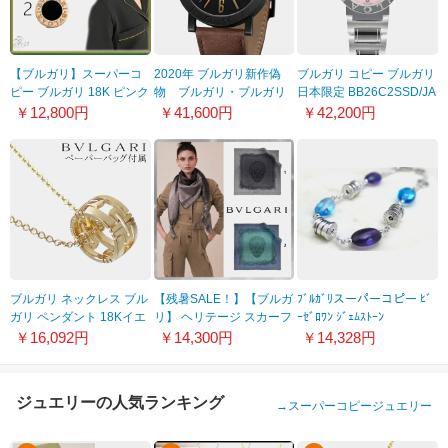
【ブルガリ】スーパーコ
2020年 ブルガリ新作偽
ブルガリ コピー ブルガリ
ピー ブルガリ 18K ピンク
物 ブルガリ・ブルガリ
日本限定 BB26C2SSD/JA
ゴールド ピアス
シティーズ限定モデル
￥12,800円
￥41,600円
￥42,200円
21030430
ROMA SAP103219
ブルガリ ネックレス ブル
【残暑SALE！】【ブルガ
ﾌﾞﾙｶﾞﾘスーパーコピー ﾋﾞ
ガリ ペンダント 18Kイエ
リ】 ヘリテージ スカーフ
ｰｾﾞﾛﾜﾝ ｼﾞｪﾑｽﾄｰﾝ
ローゴールド ニューパレ
コピー244513
BR854688
￥16,092円
￥14,300円
￥14,328円
ンテシ K18 YG
CL854268YG
ジュエリーの人気ランキング
→
スーパーコピージュエリー