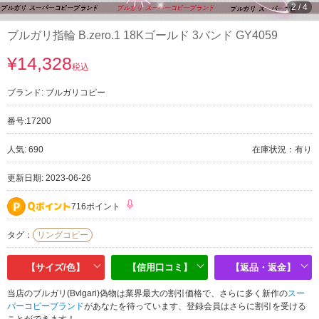
3
/
4
ブルガリ指輪 B.zero.1 18Kゴールド 3バンド GY4059
¥14,328
税込
ブランド:
ブルガリコピー
番号:
17200
人気: 690
在庫状況：有り
更新日期: 2023-06-26
716ポイント
タグ：
リングコピー
【サイズ/色】
【信用口コミ】
【返品・返金】
当店のブルガリ(Bvlgari)偽物は業界最大の割引価格で、さらに多く新作の
スー
パーコピーブランド
があなたを待っています、登録会員はさらに割引を受ける
ことができます！