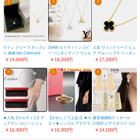
1
2
3
ヴァン クリーフ ネックレ
20AW ルイヴィトンコピ
人気 ヴァンクリーフ ピュ
ス 偽物 Van Cleef and
ー パンダンティフ ヴォル
ア アルハンブラ ペンダン
Arpel] スウィートアルハ
ト ワン PM ネックレス 全
ト[VCARB13900]
￥14,600円
￥18,200円
￥17,200円
ンブラ ペンダント
3色
20AC1120G192
Q93806/Q93805/Q93813
4
5
6
★人気【カルティエ】デ
【かわいくて上品♪】★ロ
最安値挑戦ディオール
ィアマン コピー レジェ
エベ★シングル アナグラ
CODE ピアスギフト コピ
ブレスレット XS
ム コピーブレスレット
ー 2色
￥16,300円
￥16,300円
￥14,100円
22051606
J821240X08
E2281WOMLQ_D17S