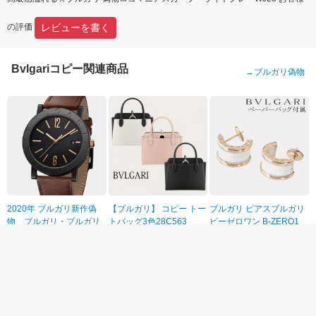
レビューを書く
の評価
Bvlgariコピー関連商品
→
ブルガリ偽物
2020年 ブルガリ新作偽
【ブルガリ】 コピー トー
ブルガリ ピアスブルガリ
物 ブルガリ・ブルガリ
トバッグ3色28C563
ビーゼロワン B-ZERO1
シティーズ限定モデル
ブルガリ 18金ピンクゴー
￥41,600円
￥29,500円
￥12,060円
ROMA SAP103219
ルド ホワイトセラミック
OR855943