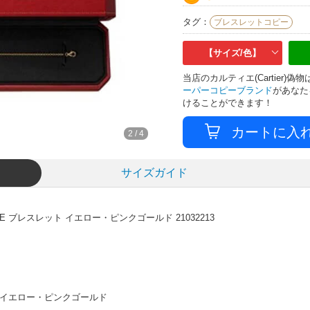
タグ：
ブレスレットコピー
【サイズ/色】
当店のカルティエ(Cartier
ーパーコピーブランド
があなた
けることができます！
3
/
4
サイズガイド
 ブレスレット イエロー・ピンクゴールド 21032213
ト イエロー・ピンクゴールド