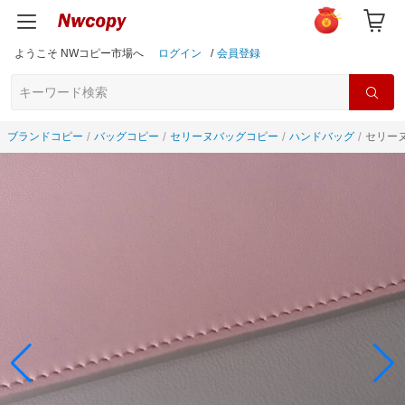
ようこそ NWコピー市場へ
ログイン
/
会員登録
ブランドコピー
バッグコピー
セリーヌバッグコピー
ハンドバッグ
セリーヌ