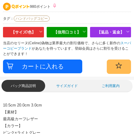
980ポイント
タグ：
ハンドバッグコピー
【サイズ/色】
【信用口コミ】
【返品・返金】
当店のセリーヌ(Celine)偽物は業界最大の割引価格で、さらに多く新作の
スーパ
ーコピーブランド
があなたを待っています、登録会員はさらに割引を受けるこ
とができます！
バッグ商品説明
サイズガイド
ご利用案内
10.5cm
20.0cm
3.0cm
【素材】
最高級カーフレザー
【カラー】
ピンク×ライトグレー