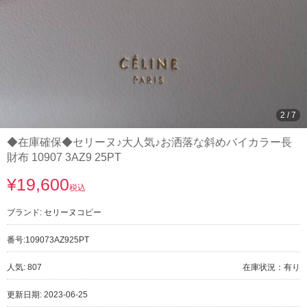
3
/
7
◆在庫確保◆セリーヌ♪大人気♪お洒落な斜めバイカラー長
財布 10907 3AZ9 25PT
¥19,600
税込
ブランド:
セリーヌコピー
番号:
109073AZ925PT
人気: 807
在庫状況：有り
更新日期: 2023-06-25