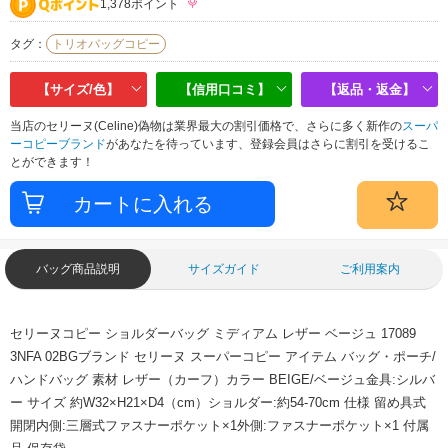
1,378ポイント
タグ：
トリオバッグコピー
【サイズ/色】
【信用口コミ】
【返品・返金】
当店のセリーヌ(Celine)偽物は業界最大の割引価格で、さらに多く新作の
スーパ
ーコピーブランド
があなたを待っています、登録会員はさらに割引を受けるこ
とができます！
バッグ商品説明
サイズガイド
ご利用案内
セリーヌコピー ショルダーバッグ ミディアム レザー ベージュ 17089
3NFA 02BGブランド セリーヌ スーパーコピー アイテム バッグ・ポーチ/
ハンドバッグ 素材 レザー（カーフ）カラー BEIGE/ベージュ金具:シルバ
ー サイズ 約W32×H21×D4（cm）ショルダー:約54-70cm 仕様 留め具式
開閉内側:三層式ファスナーポケット×1外側:ファスナーポケット×1 付属