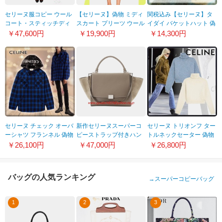
セリーヌ服コピー ウール
【セリーヌ】偽物 ミディ
関税込み【セリーヌ】タ
コート・スティッチディ
スカート プリーツ ウール
イダイ バケットハット 偽
テール 28T984324 38NO
千鳥格子 コロニアル
物コーデュロイ
￥47,600円
￥19,900円
￥14,300円
21031113
2AU5B214Q02CQ
セリーヌ チェック オーバ
新作セリーヌスーパーコ
セリーヌ トリオンフ ター
ーシャツ フランネル 偽物
ピーストラップ付きハン
トルネックセーター 偽物
ドバッグ 16954 3MDB
アルパカウール 2色
￥26,100円
￥47,000円
￥26,800円
09SO
2A89S234P.01OW​
バッグの人気ランキング
→
スーパーコピーバッグ
1
2
3