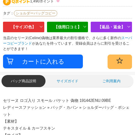
1,490ポイント
タグ：
ショルダーバッグコピー
【サイズ/色】
【信用口コミ】
【返品・返金】
当店のセリーヌ(Celine)偽物は業界最大の割引価格で、さらに多く新作の
スーパ
ーコピーブランド
があなたを待っています、登録会員はさらに割引を受けるこ
とができます！
バッグ商品説明
サイズガイド
ご利用案内
セリーヌ ロゴ入り スモール バケット 偽物 191442ENU.09BE
レディースファッション » バッグ・カバン » ショルダーバッグ・ポシェ
ット
【素材】
テキスタイル & カーフスキン