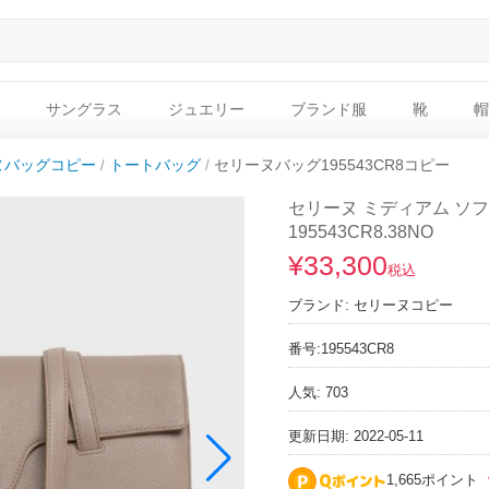
サングラス
ジュエリー
ブランド服
靴
帽
ヌバッグコピー
トートバッグ
セリーヌバッグ195543CR8コピー
セリーヌ ミディアム ソフ
195543CR8.38NO
¥33,300
税込
ブランド:
セリーヌコピー
番号:
195543CR8
人気: 703
更新日期: 2022-05-11
1,665ポイント