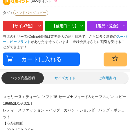
1,465ポイント
タグ：
ハンドバッグコピー
【サイズ/色】
【信用口コミ】
【返品・返金】
当店のセリーヌ(Celine)偽物は業界最大の割引価格で、さらに多く新作の
スーパ
ーコピーブランド
があなたを待っています、登録会員はさらに割引を受けるこ
とができます！
バッグ商品説明
サイズガイド
ご利用案内
＜セリーヌ＞ティーン ソフト16 セーズ★ツイード&カーフスキン コピー
196852DQ9.02ET
レディースファッション » バッグ・カバン » ショルダーバッグ・ポシェ
ット
【商品詳細】