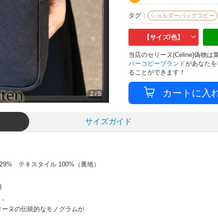
タグ：
ショルダーバッグコピー
【サイズ/色】
当店のセリーヌ(Celine)偽
パーコピーブランド
があなたを
ることができます！
2
/
5
サイズガイド
29% テキスタイル 100%（裏地）
袋
」。
リーヌの伝統的なモノグラムが