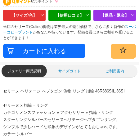
655ポイント
【サイズ/色】
【信用口コミ】
【返品・返金】
当店のセリーヌ(Celine)偽物は業界最大の割引価格で、さらに多く新作の
スーパ
ーコピーブランド
があなたを待っています、登録会員はさらに割引を受けるこ
とができます！
ジュエリー商品説明
サイズガイド
ご利用案内
セリーヌ ヘリテージ へプタゴン 偽物 リング 指輪 46R386SIL.36SI
セリーヌ x 指輪・リング
カテゴリメンズファッション » アクセサリー » 指輪・リング
スターリングシルバーのセリーヌヘリテージヘプタゴンリング。
シンプルで少しハードな印象のデザインがとてもおしゃれです。
カラー:シルバー