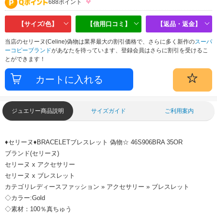
688ポイント
【サイズ/色】
【信用口コミ】
【返品・返金】
当店のセリーヌ(Celine)偽物は業界最大の割引価格で、さらに多く新作の
スーパ
ーコピーブランド
があなたを待っています、登録会員はさらに割引を受けるこ
とができます！
ジュエリー商品説明
サイズガイド
ご利用案内
♦セリーヌ♦BRACELETブレスレット 偽物☆ 46S906BRA 35OR
ブランド(セリーヌ)
セリーヌ x アクセサリー
セリーヌ x ブレスレット
カテゴリレディースファッション » アクセサリー » ブレスレット
◇カラー:Gold
◇素材：100％真ちゅう