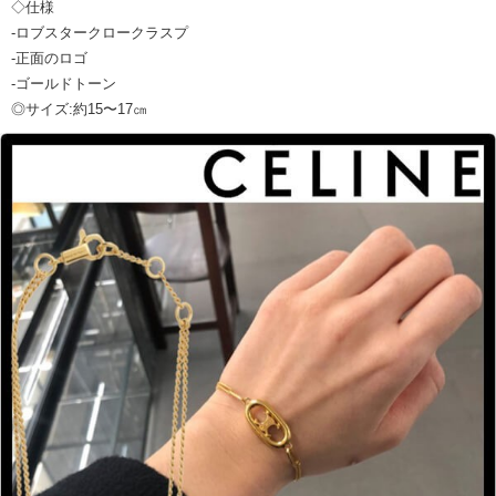
◇仕様
-ロブスタークロークラスプ
-正面のロゴ
-ゴールドトーン
◎サイズ:約15〜17㎝