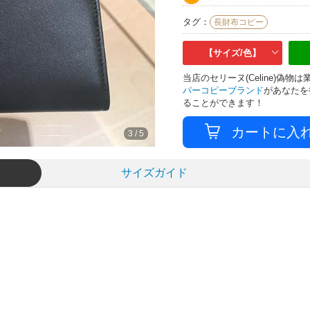
タグ：
長財布コピー
【サイズ/色】
当店のセリーヌ(Celine)偽
パーコピーブランド
があなたを
ることができます！
3
/
5
サイズガイド