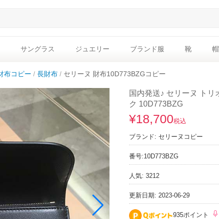
サングラス
ジュエリー
ブランド服
靴
帽
財布コピー
長財布
セリーヌ 財布10D773BZGコピー
国内発送♪ セリーヌ トリ
ク 10D773BZG
¥18,700
税込
ブランド:
セリーヌコピー
番号:
10D773BZG
人気: 3212
更新日期: 2023-06-29
935ポイント