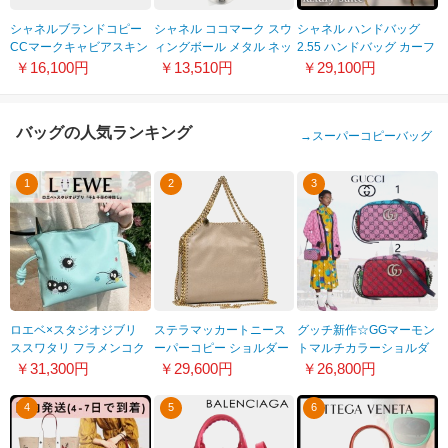
シャネルブランドコピー
シャネル ココマーク スウ
シャネル ハンドバッグ
CCマークキャビアスキン
ィングボール メタル ネッ
2.55 ハンドバッグ カーフ
長財布 ピンクベージュ
クレス ブラックメタル＆
スキンA37586 Y04634
￥16,100円
￥13,510円
￥29,100円
A48651
ホワイト A63310
C3906
バッグの人気ランキング
→
スーパーコピーバッグ
1
2
3
ロエベ×スタジオジブリ
ステラマッカートニース
グッチ新作☆GGマーモン
ススワタリ フラメンコク
ーパーコピー ショルダー
トマルチカラーショルダ
ラッチ ミニ (ナパ カー
バッグ 371223 9300
ーバッグ コピー 447632
￥31,300円
￥29,600円
￥26,800円
フ)A411FC2X26
色:CREAM15SMa2
2UZIN 5283
4
5
6