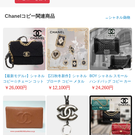
Chanelコピー関連商品
→
シャネル偽物
【最新モデル♪】シャネル
【21秋冬新作】シャネル
BOY シャネル スモール
コピー☆チェーン コット
ブローチ コピー メタル
ハンドバッグ コピー カー
ン クルーズ バッグ アイ
レジン & ストラス
フスキン A67085 B02355
￥26,000円
￥12,100円
￥24,260円
コンAS1160B07313
AB6690 B06194 ND236
94305