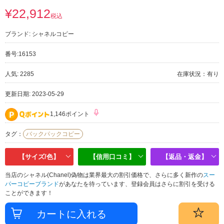
¥22,912
税込
ブランド:
シャネルコピー
番号:
16153
人気: 2285
在庫状況：有り
更新日期: 2023-05-29
1,146ポイント
タグ：
バックパックコピー
【サイズ/色】
【信用口コミ】
【返品・返金】
当店のシャネル(Chanel)偽物は業界最大の割引価格で、さらに多く新作の
スー
パーコピーブランド
があなたを待っています、登録会員はさらに割引を受ける
ことができます！