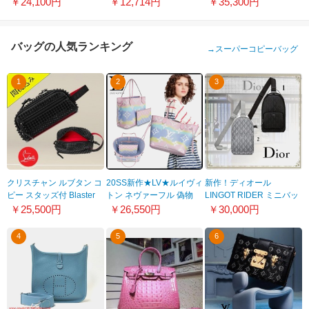
￥24,100円
￥12,714円
￥35,300円
バッグの人気ランキング
→
スーパーコピーバッグ
1
2
3
クリスチャン ルブタン コ
20SS新作★LV★ルイヴィ
新作！ディオール
ピー スタッズ付 Blaster
トン ネヴァーフル 偽物
LINGOT RIDER ミニバッ
トラベルケース
エスカル MM M45270
クパック コピー ブラック
￥25,500円
￥26,550円
￥30,000円
201015A02
グレー
4
5
6