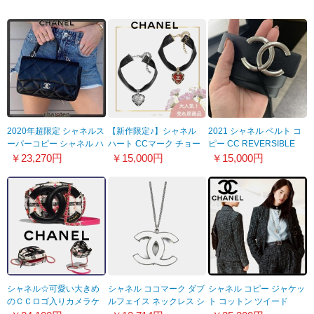
2020年超限定 シャネルス
【新作限定♪】シャネル
2021 シャネル ベルト コ
ーパーコピー シャネル ハ
ハート CCマーク チョー
ピー CC REVERSIBLE
ンドル付き マトラッセフ
カー コピー 2色 AB6565
BELT black/burgundy
￥23,270円
￥15,000円
￥15,000円
ラップ 20031005
B06204 ND203
A73462Y10673
シャネル☆可愛い大きめ
シャネル ココマーク ダブ
シャネル コピー ジャケッ
のＣＣロゴ入りカメラケ
ルフェイス ネックレス シ
ト コットン ツイード
ース コピー B02882
ルバー＆ホワイト A6130
P73315V64912NJ585