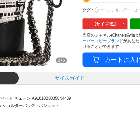
タグ：
チェーンショルダーコピ
【サイズ/色】
当店のシャネル(Chanel)偽
ーパーコピーブランド
があなた
けることができます！
3
/
5
サイズガイド
 チェーン A91810B00350N4439
 » ショルダーバッグ・ポシェット