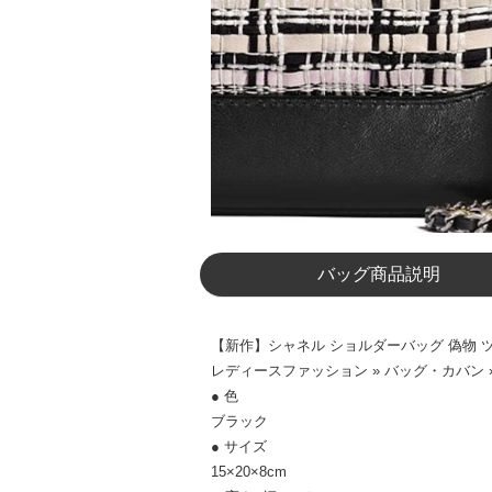
バッグ商品説明
【新作】シャネル ショルダーバッグ 偽物 ツイード
レディースファッション » バッグ・カバン
● 色
ブラック
● サイズ
15×20×8cm