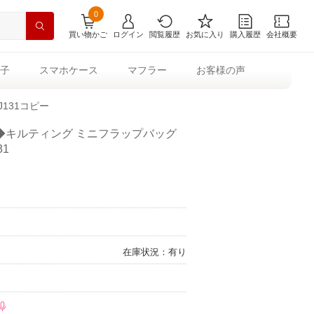
0
買い物かご
ログイン
閲覧履歴
お気に入り
購入履歴
会社概要
子
スマホケース
マフラー
お客様の声
J131コピー
◆キルティング ミニフラップバッグ
31
在庫状況：有り