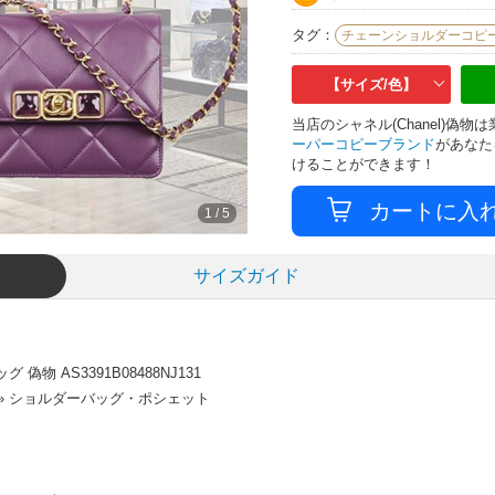
タグ：
チェーンショルダーコピ
【サイズ/色】
当店のシャネル(Chanel)偽
ーパーコピーブランド
があなた
けることができます！
1
/
5
サイズガイド
 AS3391B08488NJ131
 » ショルダーバッグ・ポシェット