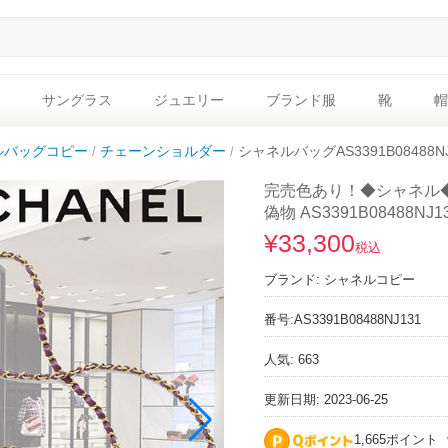
サングラス
ジュエリー
ブランド服
靴
帽
ルバッグコピー
チェーンショルダー
シャネルバッグAS3391B08488N
完売色あり！◆シャネル
偽物 AS3391B08488NJ1
¥33,300
税込
ブランド:
シャネルコピー
番号:
AS3391B08488NJ131
人気: 663
更新日期: 2023-06-25
1,665ポイント