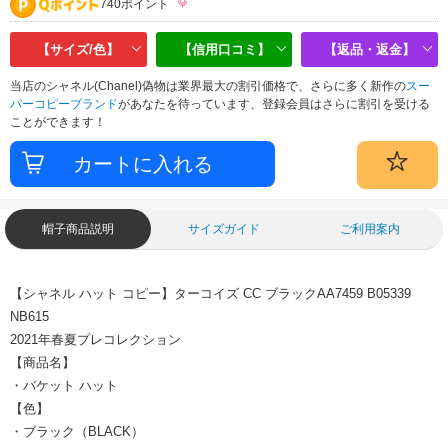
740ポイント
【サイズ/色】
【信用口コミ】
【返品・返金】
当店のシャネル(Chanel)偽物は業界最大の割引価格で、さらに多く新作の
スー
パーコピーブランド
があなたを待っています、登録会員はさらに割引を受ける
ことができます！
帽子商品説明
サイズガイド
ご利用案内
【シャネル ハット コピー】ターコイズ CC ブラックAA7459 B05339
NB615
2021年春夏プレコレクション
【商品名】
・バケット ハット
【色】
・ブラック（BLACK）