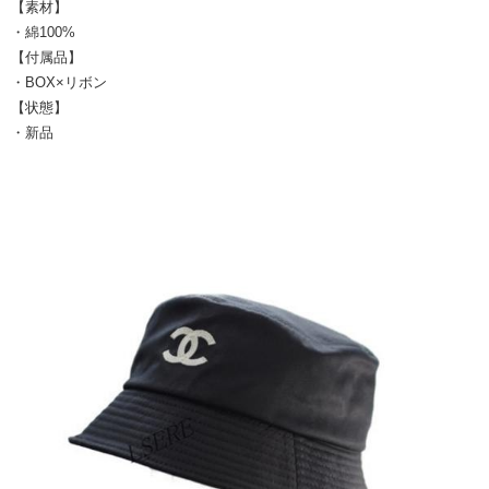
【素材】
・綿100%
【付属品】
・BOX×リボン
【状態】
・新品