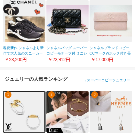
21032217
春夏新作 シャネルより新
シャネルバッグ スーパー
シャネルブランドコピー
作で大人気のスニーカー
コピーモチーフ付 ミニシ
CCマークWホック付き長
ファブリック 20091201
ョルダーバッグ シャネ
財布 ベビーピンク
￥23,200円
￥22,912円
￥17,000円
ル-121
A48649
ジュエリーの人気ランキング
→
スーパーコピージュエリー
1
2
3