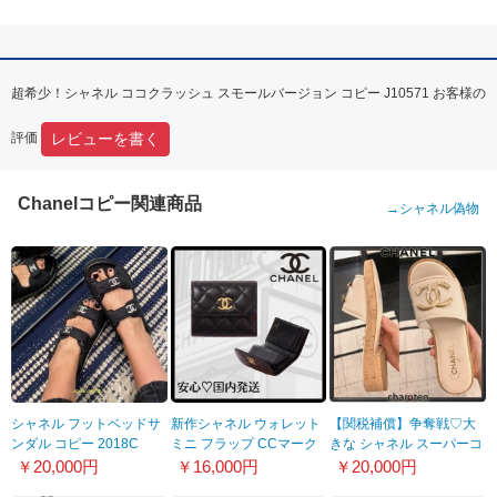
超希少！シャネル ココクラッシュ スモールバージョン コピー J10571 お客様の
レビューを書く
評価
Chanelコピー関連商品
→
シャネル偽物
シャネル フットベッドサ
新作シャネル ウォレット
【関税補償】争奪戦♡大
ンダル コピー 2018C
ミニ フラップ CCマーク
きな シャネル スーパーコ
ブラック
ピー サンダルCCで映え
￥20,000円
￥16,000円
￥20,000円
AP2559B07244NG538
る足元♪大人ミュール