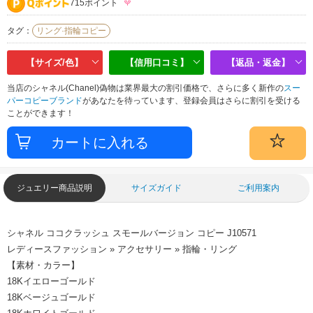
715ポイント
タグ：
リング·指輪コピー
【サイズ/色】
【信用口コミ】
【返品・返金】
当店のシャネル(Chanel)偽物は業界最大の割引価格で、さらに多く新作の
スー
パーコピーブランド
があなたを待っています、登録会員はさらに割引を受ける
ことができます！
ジュエリー商品説明
サイズガイド
ご利用案内
シャネル ココクラッシュ スモールバージョン コピー J10571
レディースファッション » アクセサリー » 指輪・リング
【素材・カラー】
18Kイエローゴールド
18Kベージュゴールド