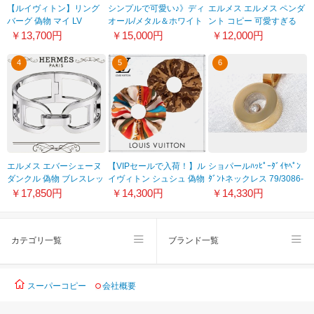
【ルイヴィトン】リング
シンプルで可愛い♪》ディ
エルメス エルメス ペンダ
バーグ 偽物 マイ LV
オール/メタル＆ホワイト
ント コピー 可愛すぎる
M00614
レジンパール 偽物 ブレス
OKelly PM オーケリー
￥13,700円
￥15,000円
￥12,000円
B1310PTCRS_D301
H218830B12
4
5
6
エルメス エバーシェーヌ
【VIPセールで入荷！】ル
ショパールﾊｯﾋﾟｰﾀﾞｲﾔﾍﾟﾝ
ダンクル 偽物 ブレスレッ
イヴィトン シュシュ 偽物
ﾀﾞﾝﾄネックレス 79/3086-
ト H116415B00LG
すぐ届く ギフトに
0001
￥17,850円
￥14,300円
￥14,330円
M77562
カテゴリ一覧
ブランド一覧
スーパーコピー
会社概要