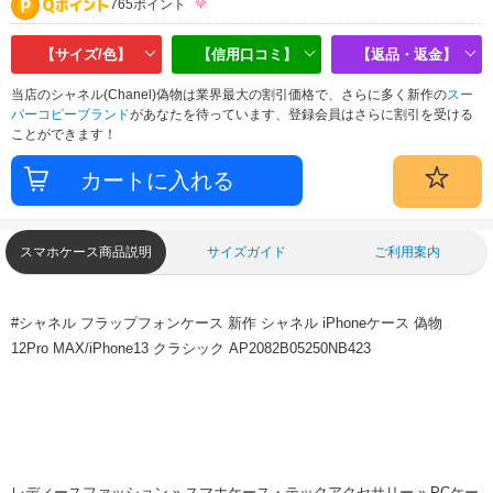
765ポイント
【サイズ/色】
【信用口コミ】
【返品・返金】
当店のシャネル(Chanel)偽物は業界最大の割引価格で、さらに多く新作の
スー
パーコピーブランド
があなたを待っています、登録会員はさらに割引を受ける
ことができます！
スマホケース商品説明
サイズガイド
ご利用案内
#シャネル フラップフォンケース 新作 シャネル iPhoneケース 偽物
12Pro MAX/iPhone13 クラシック AP2082B05250NB423
レディースファッション » スマホケース・テックアクセサリー » PCケー