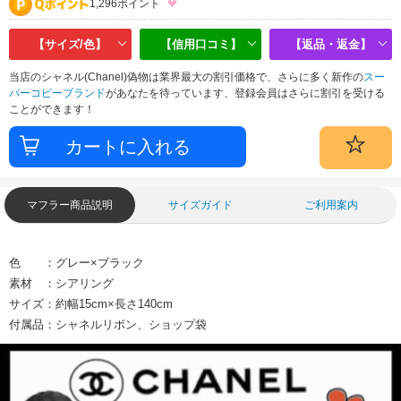
1,296ポイント
【サイズ/色】
【信用口コミ】
【返品・返金】
当店のシャネル(Chanel)偽物は業界最大の割引価格で、さらに多く新作の
スー
パーコピーブランド
があなたを待っています、登録会員はさらに割引を受ける
ことができます！
マフラー商品説明
サイズガイド
ご利用案内
色 ：グレー×ブラック
素材 ：シアリング
サイズ：約幅15cm×長さ140cm
付属品：シャネルリボン、ショップ袋