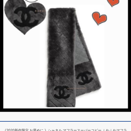
《2020新作限定 お早めに 》シャネル マフラースーパーコピー ふわふわマフラ