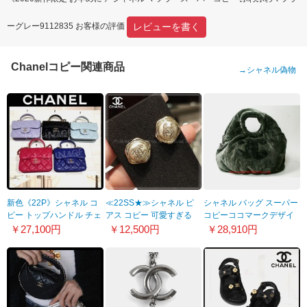
レビューを書く
ーグレー9112835 お客様の評価
Chanelコピー関連商品
→
シャネル偽物
新色《22P》シャネル コ
≪22SS★≫シャネル ピ
シャネル バッグ スーパー
ピー トップハンドル チェ
アス コピー 可愛すぎる
コピーココマークデザイ
ーンミニバッグAP2200
ギフトに キラキラ
ン 2wayファーバッグ
￥27,100円
￥12,500円
￥28,910円
AB7922​ B07717 NG996
A49694