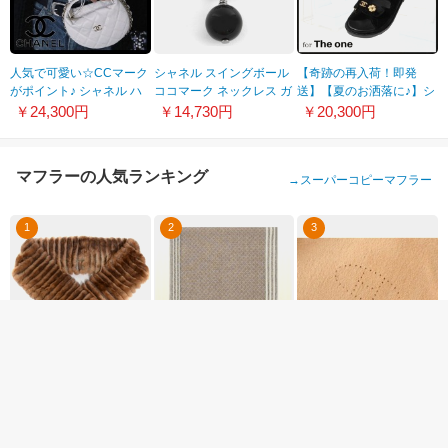
人気で可愛い☆CCマーク
シャネル スイングボール
【奇跡の再入荷！即発
がポイント♪ シャネル ハ
ココマーク ネックレス ガ
送】【夏のお洒落に♪】シ
ンドバッグ 偽物 AP3095
ンメタ＆ブラック
ャネル サンダル スーパー
￥24,300円
￥14,730円
￥20,300円
B09796 94305
A60106
コピー レザーG40138
X57004 94305
マフラーの人気ランキング
→
スーパーコピーマフラー
1
2
3
★シャネル★オリラグマ
グッチディアマンテ ジャ
エルメス マフラースーパ
フラー×マロン★あと一
カードリネンコットンス
ーコピー カシミア100%
点！
トール336385 4G911
ベージュ hr15035
￥25,030円
￥13,690円
￥17,714円
2164