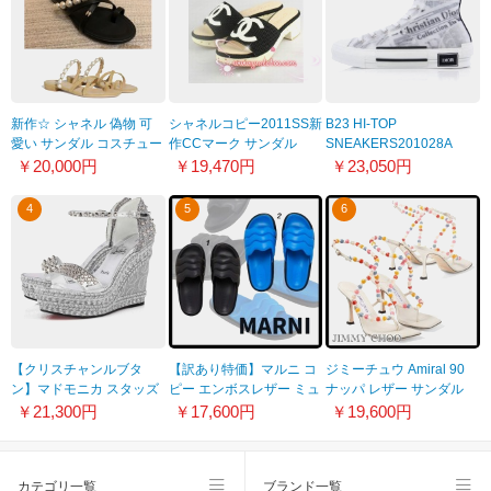
新作☆ シャネル 偽物 可
シャネルコピー2011SS新
B23 HI-TOP
愛い サンダル コスチュー
作CCマーク サンダル
SNEAKERS201028A
ムパール G37274
CH357
￥20,000円
￥19,470円
￥23,050円
4
5
6
【クリスチャンルブタ
【訳あり特価】マルニ コ
ジミーチュウ Amiral 90
ン】マドモニカ スタッズ
ピー エンボスレザー ミュ
ナッパ レザー サンダル
付きサンダル コピー
ール サンダル 2色
偽物 ビーズ ラフィア
￥21,300円
￥17,600円
￥19,600円
1220368S211
P544300B55
AMIRAL90TM
カテゴリ一覧
ブランド一覧