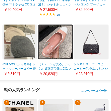
【すぐ届く】シャネル★
【超入手困難☆在庫確保
【新作★すぐ届く】シャ
偽物 マトラッセ CCロゴ
済！】シャネル ココハン
ネル ロング ブーツ カー
三つ折り ウォレット
ドル 24cm バッグ コピー
フスキン コピーロゴ
￥20,400円
￥27,500円
￥32,500円
AP1789B03211
22030205
G38174 X56295
(1件)
943050806
/2017AW【シャネル】シ
【チェーンが光る】シャ
シャネルスーパーコピー
ャネルスーパーコピー 優
ネル 超限定♡踵にCC♪ス
コーヒー色 ラムスキン シ
しいカラーカシミアニッ
リングバッグ偽物
ョルダーバッグ キルティ
￥9,510円
￥20,820円
￥28,910円
トキャップ A73770
21040744
ング A356143
靴の人気ランキング
→
スーパーコピー靴
1
2
3