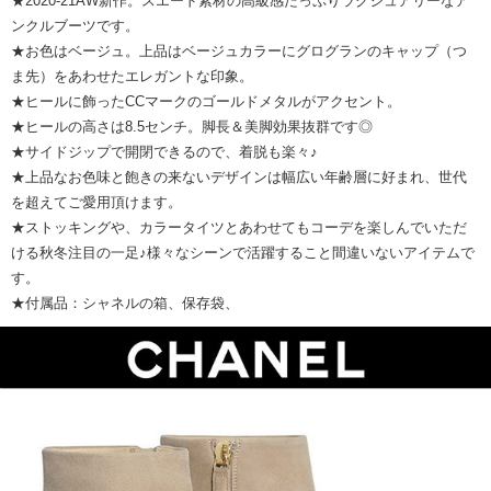
★2020-21AW新作。スエード素材の高級感たっぷりラグジュアリーなア
ンクルブーツです。
★お色はベージュ。上品はベージュカラーにグログランのキャップ（つ
ま先）をあわせたエレガントな印象。
★ヒールに飾ったCCマークのゴールドメタルがアクセント。
★ヒールの高さは8.5センチ。脚長＆美脚効果抜群です◎
★サイドジップで開閉できるので、着脱も楽々♪
★上品なお色味と飽きの来ないデザインは幅広い年齢層に好まれ、世代
を超えてご愛用頂けます。
★ストッキングや、カラータイツとあわせてもコーデを楽しんでいただ
ける秋冬注目の一足♪様々なシーンで活躍すること間違いないアイテムで
す。
★付属品：シャネルの箱、保存袋、