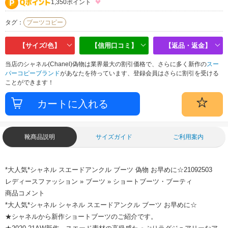
1,350ポイント
タグ：
ブーツコピー
【サイズ/色】
【信用口コミ】
【返品・返金】
当店のシャネル(Chanel)偽物は業界最大の割引価格で、さらに多く新作の
スー
パーコピーブランド
があなたを待っています、登録会員はさらに割引を受ける
ことができます！
靴商品説明
サイズガイド
ご利用案内
*大人気*シャネル スエードアンクル ブーツ 偽物 お早めに☆21092503
レディースファッション » ブーツ » ショートブーツ・ブーティ
商品コメント
*大人気*シャネル シャネル スエードアンクル ブーツ お早めに☆
★シャネルから新作ショートブーツのご紹介です。