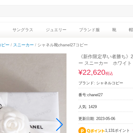
サングラス
ジュエリー
ブランド服
靴
帽
コピー
スニーカー
シャネル靴chanel27コピー
《新作限定早い者勝ち》2
ー スニーカー ホワイト
¥22,620
税込
ブランド:
シャネルコピー
番号:
chanel27
人気: 1429
更新日期: 2023-05-06
1,131ポイント