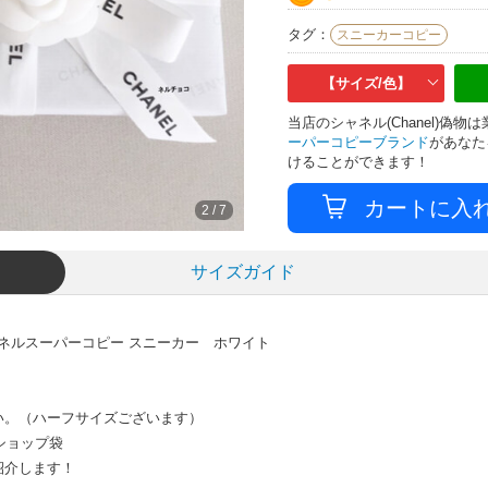
タグ：
スニーカーコピー
【サイズ/色】
当店のシャネル(Chanel)偽
ーパーコピーブランド
があなた
けることができます！
2
/
7
サイズガイド
ャネルスーパーコピー スニーカー ホワイト
い。（ハーフサイズございます）
ショップ袋
紹介します！