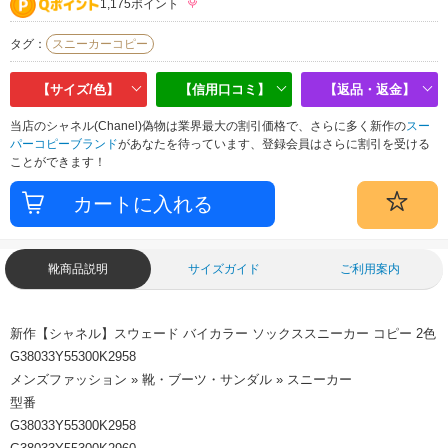
1,175ポイント
タグ：
スニーカーコピー
【サイズ/色】
【信用口コミ】
【返品・返金】
当店のシャネル(Chanel)偽物は業界最大の割引価格で、さらに多く新作の
スー
パーコピーブランド
があなたを待っています、登録会員はさらに割引を受ける
ことができます！
靴商品説明
サイズガイド
ご利用案内
新作【シャネル】スウェード バイカラー ソックススニーカー コピー 2色
G38033Y55300K2958
メンズファッション » 靴・ブーツ・サンダル » スニーカー
型番
G38033Y55300K2958