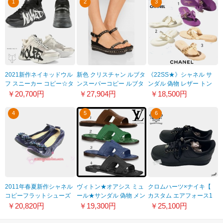
1
2
3
2021新作ネイキッドウル
新色 クリスチャン ルブタ
《22SS★》シャネル サ
フ スニーカー コピー☆タ
ンスーパーコピー ルブタ
ンダル 偽物 レザー トン
イタンロゴグラフィティ
ン ルブタン Cataclou 60
グ チャーム 3色G38210
￥20,700円
￥27,904円
￥18,500円
ペイントスニーカー☆T
ウェッジサンダル ブラ
X56564 0N718
21061704
ック
4
5
6
2011年春夏新作シャネル
ヴィトン★オアシス ミュ
クロムハーツ×ナイキ【
コピーフラットシューズ
ール★サンダル 偽物 メン
カスタム エアフォース1
ブルー CH0185
ズ 4色 PGC30N
コピー】 BLACK
￥20,820円
￥19,300円
￥25,100円