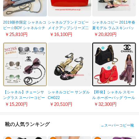
2019新作限定 シャネルコ
シャネルブランドコピー
シャネルコピー 2011年春
ピー☆BOY シャネル☆チ
メイクアップシリーズ二
夏モデル ラムスキンバッ
ェーンウォレット WOC
つ折長財布 レッド
グルサンダル CH200
￥25,810円
￥16,100円
￥20,820円
8051010
A47711
【シャネル】チェーンサ
シャネルコピー サンダル
【即発】シャネル スモー
ングラス スーパーコピー
CH022
ル ホーボーバッグ ウール
CH4274Q
ジャージー 偽物 2色
￥15,200円
￥20,510円
￥32,300円
94305
靴の人気ランキング
→
スーパーコピー靴