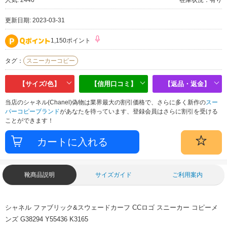
更新日期: 2023-03-31
1,150ポイント
タグ：
スニーカーコピー
【サイズ/色】
【信用口コミ】
【返品・返金】
当店のシャネル(Chanel)偽物は業界最大の割引価格で、さらに多く新作の
スー
パーコピーブランド
があなたを待っています、登録会員はさらに割引を受ける
ことができます！
靴商品説明
サイズガイド
ご利用案内
シャネル ファブリック&スウェードカーフ CCロゴ スニーカー コピーメ
ンズ G38294 Y55436 K3165