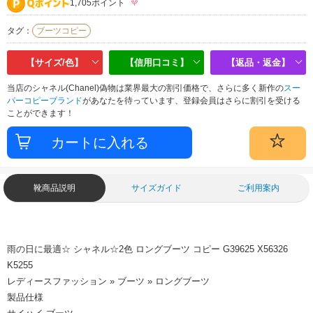
1,705ポイント
タグ：
ブーツコピー
【サイズ/色】
【信用口コミ】
【返品・返金】
当店のシャネル(Chanel)偽物は業界最大の割引価格で、さらに多く新作の
スー
パーコピーブランド
があなたを待っています、登録会員はさらに割引を受ける
ことができます！
靴商品説明
サイズガイド
ご利用案内
雨の日に最適☆ シャネル☆2色 ロングブーツ コピー G39625 X56326
K5255
レディースファッション » ブーツ » ロングブーツ
製品仕様