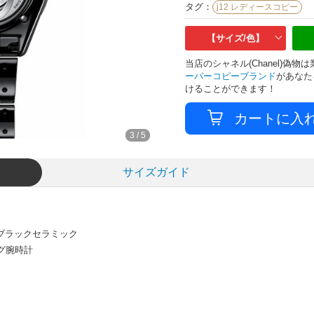
タグ：
j12 レディースコピー
【サイズ/色】
当店のシャネル(Chanel)偽
ーパーコピーブランド
があなた
けることができます！
4
/
5
サイズガイド
物 ブラックセラミック
ログ腕時計