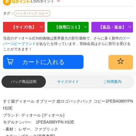
1,505ポイント
タグ：
バックパックコピー
【サイズ/色】
【信用口コミ】
【返品・返金】
当店のディオール(Chdi)偽物は業界最大の割引価格で、さらに多く新作の
スー
パーコピーブランド
があなたを待っています、登録会員はさらに割引を受ける
ことができます！
バッグ商品説明
サイズガイド
ご利用案内
すぐ届ディオール オブリーク 総ロゴバックパック コピー1PEBA088YPN
H10E
ブランド: ディオール (ディオール)
モデルナンバー: 1PEBA088YPN H10E
- 素材： レザー、ファブリック