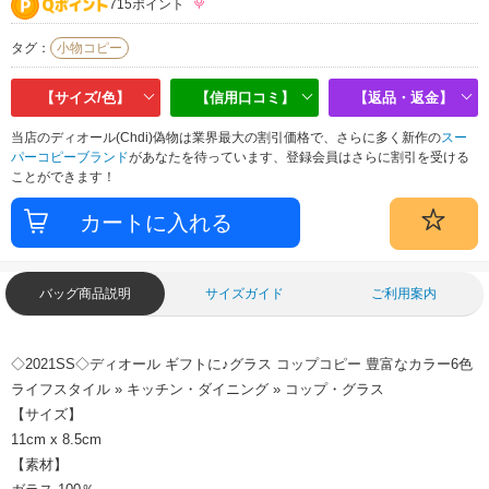
715ポイント
タグ：
小物コピー
【サイズ/色】
【信用口コミ】
【返品・返金】
当店のディオール(Chdi)偽物は業界最大の割引価格で、さらに多く新作の
スー
パーコピーブランド
があなたを待っています、登録会員はさらに割引を受ける
ことができます！
バッグ商品説明
サイズガイド
ご利用案内
◇2021SS◇ディオール ギフトに♪グラス コップコピー 豊富なカラー6色
ライフスタイル » キッチン・ダイニング » コップ・グラス
【サイズ】
11cm x 8.5cm
【素材】