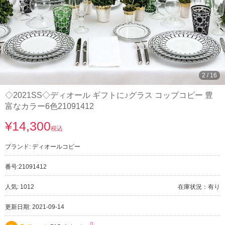
3
/
16
◇2021SS◇ディオール ギフトに♪グラス コップコピー 豊
富なカラー6色21091412
¥14,300
税込
ブランド:
ディオールコピー
番号:
21091412
人気: 1012
在庫状況：有り
更新日期: 2021-09-14