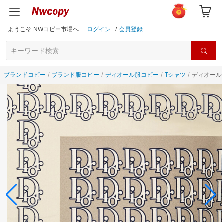
ようこそ NWコピー市場へ
ログイン
/
会員登録
ブランドコピー
ブランド服コピー
ディオール服コピー
Tシャツ
ディオール服