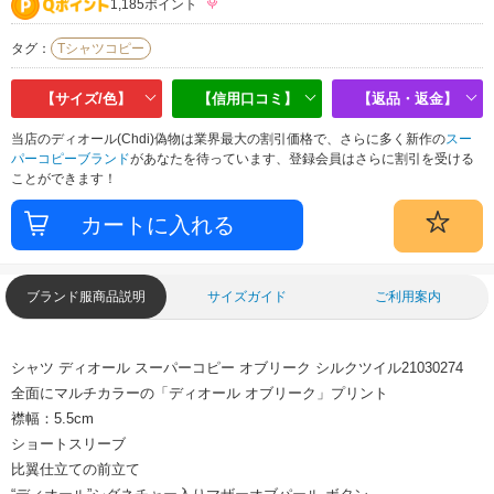
1,185ポイント
タグ：
Tシャツコピー
【サイズ/色】
【信用口コミ】
【返品・返金】
当店のディオール(Chdi)偽物は業界最大の割引価格で、さらに多く新作の
スー
パーコピーブランド
があなたを待っています、登録会員はさらに割引を受ける
ことができます！
ブランド服商品説明
サイズガイド
ご利用案内
シャツ ディオール スーパーコピー オブリーク シルクツイル21030274
全面にマルチカラーの「ディオール オブリーク」プリント
襟幅：5.5cm
ショートスリーブ
比翼仕立ての前立て