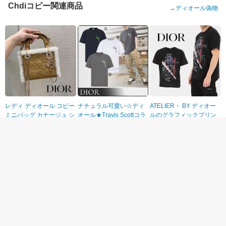
Chdiコピー関連商品
→
ディオール偽物
レディ ディオール コピー
ナチュラル可愛い☆ディ
ATELIER・ BY ディオー
ミニバッグ カナージュ シ
オール★Travis Scottコラ
ルのグラフィックプリン
アリング
ボ コピー オーバーサイズ
トTシャツ コピー☆
￥24,490円
￥13,500円
￥12,500円
M0505OMMJ_M925
Tシャツ w22071501
21071004
男女兼用ディオール CD
【★完売必至★】レディ
ディオール ALPS ウール