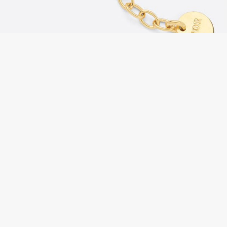
ディオール CLAIR D LUNE ブレスレット メタル & クリスタル
レビューを書く
B1627CDLCY_D03S お客様の評価
Chdiコピー関連商品
→
ディオール偽物