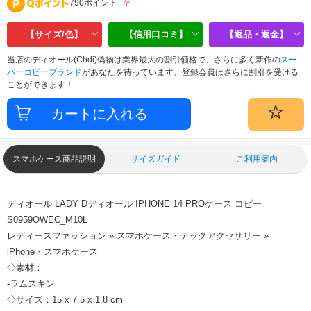
790ポイント
【サイズ/色】
【信用口コミ】
【返品・返金】
当店のディオール(Chdi)偽物は業界最大の割引価格で、さらに多く新作の
スー
パーコピーブランド
があなたを待っています、登録会員はさらに割引を受ける
ことができます！
スマホケース商品説明
サイズガイド
ご利用案内
ディオール LADY Dディオール IPHONE 14 PROケース コピー
S0959OWEC_M10L
レディースファッション » スマホケース・テックアクセサリー »
iPhone・スマホケース
◇素材：
-ラムスキン
◇サイズ：15 x 7.5 x 1.8 cm