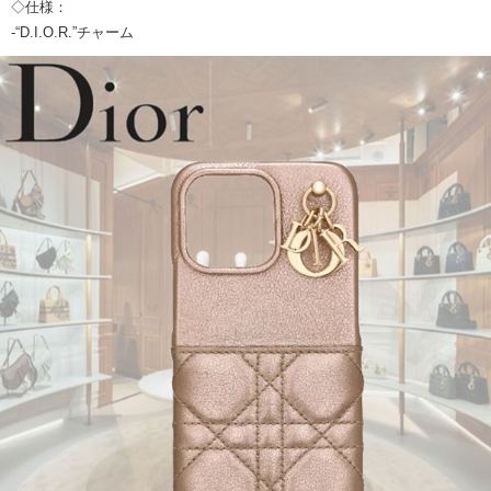
◇仕様：
-“D.I.O.R.”チャーム