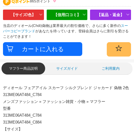
865ポイント
【サイズ/色】
【信用口コミ】
【返品・返金】
当店のディオール(Chdi)偽物は業界最大の割引価格で、さらに多く新作の
スー
パーコピーブランド
があなたを待っています、登録会員はさらに割引を受ける
ことができます！
マフラー商品説明
サイズガイド
ご利用案内
ディオール フェアアイル スカーフ シルクブレンド ジャカード 偽物 2色
313ME06AT484_C784
メンズファッション » ファッション雑貨・小物 » マフラー
型番
313ME06AT484_C784
313ME06AT484_C884
【サイズ】