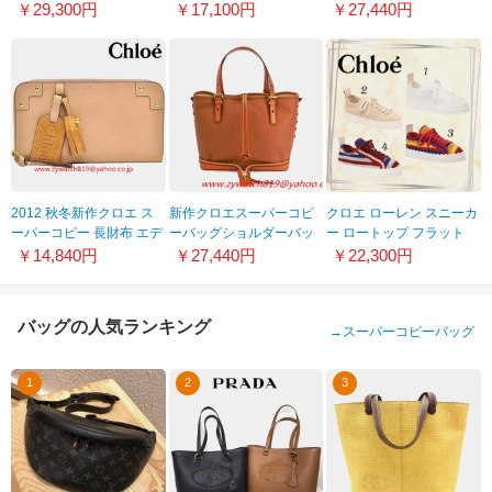
CHC21WS383F3726E 人
フラット ミュール
ス 3P0578 161 007
￥29,300円
￥17,100円
￥27,440円
気
CHC21S188Q5
2012 秋冬新作クロエ ス
新作クロエスーパーコピ
クロエ ローレン スニーカ
ーパーコピー 長財布 エデ
ーバッグショルダーバッ
ー ロートップ フラット
ン 3p0720 -311-439
グ 編みこみデザイン
コピー 4色
￥14,840円
￥27,440円
￥22,300円
3S0459 523 151
CHC22S108X34ZA
バッグの人気ランキング
→
スーパーコピーバッグ
1
2
3