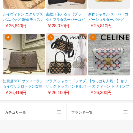
ルイヴィトン エクリプス
素敵♪♪使える☆《プラ
新作シャネル スーパーコ
バムバッグ 偽物 ディスカ
ダ》プラダスーパーコピ
ピーショルダーバッグ
バリー モノグラム
ー 刻印ロゴVIT.DAINO ト
A66939
￥26,640円
￥28,070円
￥25,810円
20091215
ート 色々カラー 1BG100
4
5
6
注目度NO.1サンローラン
プラダ ジャカードファブ
【やっぱり人気！】セリ
☆イヴサンローラン女性
リック トップハンドルバ
ーヌ ティーン トリオンフ
ショルダーバッグ今から
ッグ 偽物
ショルダーバッグカーフ
￥26,416円
￥26,100円
￥26,300円
活躍!絶賛発売中！♪♪
1BB846_2FKL_F0Y30_V_XOO
偽物 110962EY3.07LR
カテゴリ一覧
ブランド一覧
スーパーコピー
会社概要