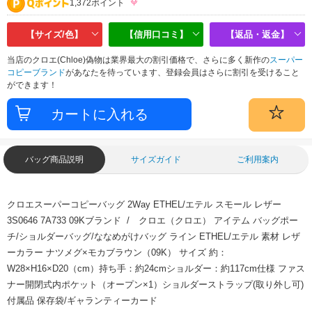
1,372ポイント
【サイズ/色】
【信用口コミ】
【返品・返金】
当店のクロエ(Chloe)偽物は業界最大の割引価格で、さらに多く新作の
スーパー
コピーブランド
があなたを待っています、登録会員はさらに割引を受けること
ができます！
バッグ商品説明
サイズガイド
ご利用案内
クロエスーパーコピーバッグ 2Way ETHEL/エテル スモール レザー
3S0646 7A733 09Kブランド / クロエ（クロエ） アイテム バッグポー
チ/ショルダーバッグ/ななめがけバッグ ライン ETHEL/エテル 素材 レザ
ーカラー ナツメグ×モカブラウン（09K） サイズ 約：
W28×H16×D20（cm）持ち手：約24cmショルダー：約117cm仕様 ファス
ナー開閉式内ポケット（オープン×1）ショルダーストラップ(取り外し可)
付属品 保存袋/ギャランティーカード